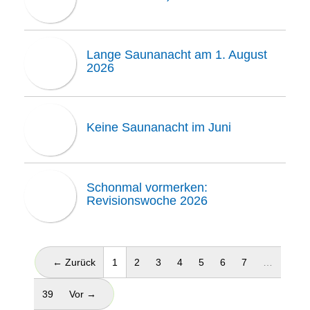
Lange Saunanacht am 1. August
2026
Keine Saunanacht im Juni
Schonmal vormerken:
Revisionswoche 2026
(aktuell)
← Zurück
1
2
3
4
5
6
7
…
39
Vor →