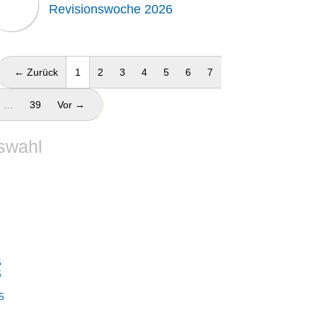
Revisionswoche 2026
(aktuell)
← Zurück
1
2
3
4
5
6
7
…
39
Vor →
swahl
5
5
5