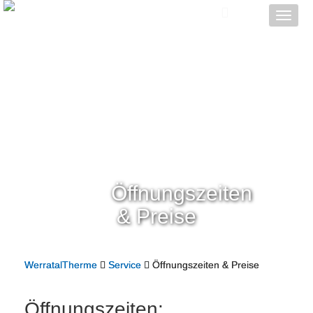
Toggle
naviga
Öffnungszeiten
& Preise
WerratalTherme
Service
Öffnungszeiten & Preise
Öffnungszeiten: