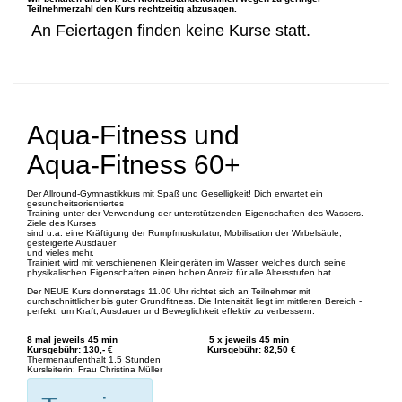
Teilnehmerzahl den Kurs rechtzeitig abzusagen.
An Feiertagen finden keine Kurse statt.
Aqua-Fitness und
Aqua-Fitness 60+
Der Allround-Gymnastikkurs mit Spaß und Geselligkeit! Dich erwartet ein
gesundheitsorientiertes
Training unter der Verwendung der unterstützenden Eigenschaften des Wassers.
Ziele des Kurses
sind u.a. eine Kräftigung der Rumpfmuskulatur, Mobilisation der Wirbelsäule,
gesteigerte Ausdauer
und vieles mehr.
Trainiert wird mit verschienenen Kleingeräten im Wasser, welches durch seine
physikalischen Eigenschaften einen hohen Anreiz für alle Altersstufen hat.
Der NEUE Kurs donnerstags 11.00 Uhr richtet sich an Teilnehmer mit
durchschnittlicher bis guter Grundfitness. Die Intensität liegt im mittleren Bereich -
perfekt, um Kraft, Ausdauer und Beweglichkeit effektiv zu verbessern.
8 mal jeweils 45 min 5 x jeweils 45 min
Kursgebühr: 130,- € Kursgebühr: 82,50 €
Thermenaufenthalt 1,5 Stunden
Kursleiterin: Frau Christina Müller