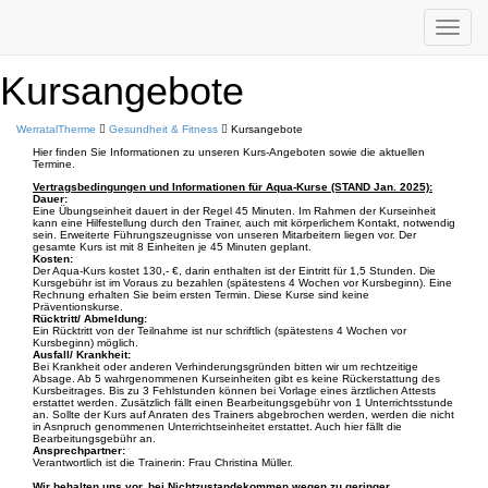
Toggle
navigat
Suchen
Kursangebote
WerratalTherme
Gesundheit & Fitness
Kursangebote
Hier finden Sie Informationen zu unseren Kurs-Angeboten sowie die aktuellen
Termine.
Vertragsbedingungen und Informationen für Aqua-Kurse (STAND Jan. 2025):
Dauer:
Eine Übungseinheit dauert in der Regel 45 Minuten. Im Rahmen der Kurseinheit
kann eine Hilfestellung durch den Trainer, auch mit körperlichem Kontakt, notwendig
sein. Erweiterte Führungszeugnisse von unseren Mitarbeitern liegen vor. Der
gesamte Kurs ist mit 8 Einheiten je 45 Minuten geplant.
Kosten:
Der Aqua-Kurs kostet 130,- €, darin enthalten ist der Eintritt für 1,5 Stunden. Die
Kursgebühr ist im Voraus zu bezahlen (spätestens 4 Wochen vor Kursbeginn). Eine
Rechnung erhalten Sie beim ersten Termin. Diese Kurse sind keine
Präventionskurse.
Rücktritt/ Abmeldung:
Ein Rücktritt von der Teilnahme ist nur schriftlich (spätestens 4 Wochen vor
Kursbeginn) möglich.
Ausfall/ Krankheit:
Bei Krankheit oder anderen Verhinderungsgründen bitten wir um rechtzeitige
Absage. Ab 5 wahrgenommenen Kurseinheiten gibt es keine Rückerstattung des
Kursbeitrages. Bis zu 3 Fehlstunden können bei Vorlage eines ärztlichen Attests
erstattet werden. Zusätzlich fällt einen Bearbeitungsgebühr von 1 Unterrichtsstunde
an. Sollte der Kurs auf Anraten des Trainers abgebrochen werden, werden die nicht
in Asnpruch genommenen Unterrichtseinheitet erstattet. Auch hier fällt die
Bearbeitungsgebühr an.
Ansprechpartner:
Verantwortlich ist die Trainerin: Frau Christina Müller.
Wir behalten uns vor, bei Nichtzustandekommen wegen zu geringer