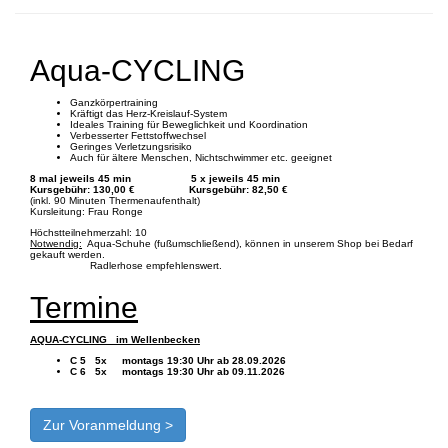
Aqua-CYCLING
Ganzkörpertraining
Kräftigt das Herz-Kreislauf-System
Ideales Training für Beweglichkeit und Koordination
Verbesserter Fettstoffwechsel
Geringes Verletzungsrisiko
Auch für ältere Menschen, Nichtschwimmer etc. geeignet
8 mal jeweils 45 min 5 x jeweils 45 min
Kursgebühr: 130,00 € Kursgebühr: 82,50 €
(inkl. 90 Minuten Thermenaufenthalt)
Kursleitung: Frau Ronge
Höchstteilnehmerzahl: 10
Notwendig:
Aqua-Schuhe (fußumschließend), können in unserem Shop bei Bedarf
gekauft werden.
Radlerhose empfehlenswert.
Termine
AQUA-CYCLING im Wellenbecken
C 5 5x montags 19:30 Uhr ab 28.09.2026
C 6 5x montags 19:30 Uhr ab 09.11.2026
Zur Voranmeldung >