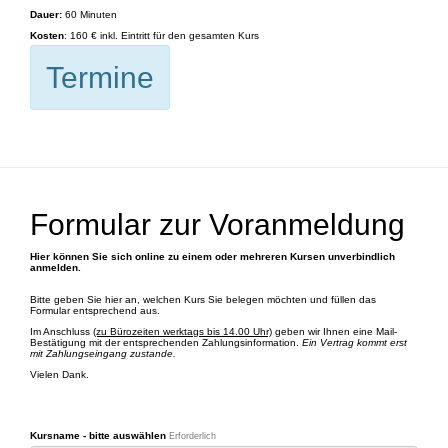
Dauer:
60 Minuten
Kosten
: 160 € inkl. Eintritt für den gesamten Kurs
Termine
Formular zur Voranmeldung
Hier können Sie sich online zu einem oder mehreren Kursen unverbindlich
anmelden.
Bitte geben Sie hier an, welchen Kurs Sie belegen möchten und füllen das
Formular entsprechend aus.
Im Anschluss
(zu Bürozeiten werktags bis 14.00 Uhr)
geben wir Ihnen eine Mail-
Bestätigung mit der entsprechenden Zahlungsinformation.
Ein Vertrag kommt erst
mit Zahlungseingang zustande.
Vielen Dank.
Kursname - bitte auswählen
Erforderlich