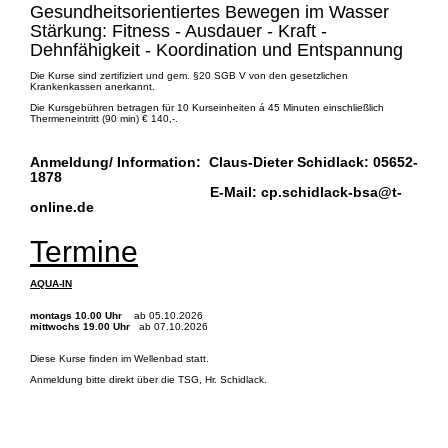
Gesundheitsorientiertes Bewegen im Wasser
Stärkung: Fitness - Ausdauer - Kraft -
Dehnfähigkeit - Koordination und Entspannung
Die Kurse sind zertifiziert und gem. §20 SGB V von den gesetzlichen
Krankenkassen anerkannt.
Die Kursgebühren betragen für 10 Kurseinheiten á 45 Minuten einschließlich
Thermeneintritt (90 min) € 140,-.
Anmeldung/ Information: Claus-Dieter Schidlack: 05652-
1878
E-Mail: cp.schidlack-bsa@t-
online.de
Termine
AQUA-IN
montags 10.00 Uhr
ab 05.10.2026
mittwochs 19.00 Uhr
ab 07.10.2026
Diese Kurse finden im Wellenbad statt.
Anmeldung bitte direkt über die TSG, Hr. Schidlack.