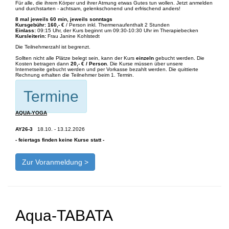
Für alle, die ihrem Körper und ihrer Atmung etwas Gutes tun wollen. Jetzt anmelden
und durchstarten - achtsam, gelenkschonend und erfrischend anders!
8 mal jeweils 60 min, jeweils sonntags
Kursgebühr:
160,- €
/ Person inkl. Thermenaufenthalt 2 Stunden
Einlass:
09:15 Uhr, der Kurs beginnt um 09:30-10:30 Uhr im Therapiebecken
Kursleiterin:
Frau Janine Kohlstedt
Die Teilnehmerzahl ist begrenzt.
Sollten nicht alle Plätze belegt sein, kann der Kurs
einzeln
gebucht werden. Die
Kosten betragen dann
20,- € / Person
. Die Kurse müssen über unsere
Internetseite gebucht werden und per Vorkasse bezahlt werden. Die quittierte
Rechnung erhalten die Teilnehmer beim 1. Termin.
Termine
AQUA-YOGA
AY26-3
18.10. - 13.12.2026
- feiertags finden keine Kurse statt -
Zur Voranmeldung >
Aqua-TABATA