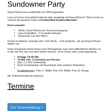
Sundowner Party
Aqua-Fitness-Kurs außerhalb der Öffnungszeiten
Lust auf einen besonderen Abend oder neugierig auf Aqua-Fitness? Dann komm zu
unserer Sundowner Party im
Freibad Bad Sooden-Allendorf.
Euch erwartet:
45min. Aqua-Fitness bei Sonnenuntergang
Live-Cocktailbar - 2 Cocktails inklusive
Dj-Sounds aus den 90ern
Komm ins Wasser, bewege dich, hab Spaß - und entdecke, wie gut Aqua-Fitness
wirklich ist!
Unser Programm bietet Ihnen eine Privatsphäre nach dem öffentlichen Betrieb an,
in der Sie sich frei und wohl fühlen können, ohne Durch oder Leistungszwang.
freitags 19:30 Uhr
19,90€ inkl. 2 Cocktails pro Person
(inkl. 2,5 Std. Aufenthalt)
(nicht kombinierbar mit Dauerkarte oder anderen Rabatten)
Kursleiterinnen
: Frau C. Müller, Frau Chr. Müller, Frau B. Ronge
Die Teilnehmerzahl ist begrenzt.
Termine
Zur Voranmeldung >