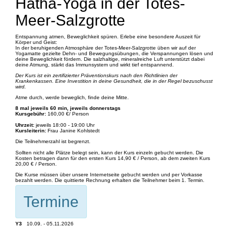
Hatha-Yoga in der Totes-
Meer-Salzgrotte
Entspannung atmen, Beweglichkeit spüren. Erlebe eine besondere Auszeit für
Körper und Geist:
In der beruhigenden Atmosphäre der Totes-Meer-Salzgrotte üben wir auf der
Yogamatte gezielte Dehn- und Bewegungsübungen, die Verspannungen lösen und
deine Beweglichkeit fördern. Die salzhaltige, mineralreiche Luft unterstützt dabei
deine Atmung, stärkt das Immunsystem und wirkt tief entspannend.
Der Kurs ist ein zertifizierter Präventionskurs nach den Richtlinien der
Krankenkassen. Eine Investition in deine Gesundheit, die in der Regel bezuschusst
wird.
Atme durch, werde beweglich, finde deine Mitte.
8 mal jeweils 60 min, jeweils donnerstags
Kursgebühr:
160,00 €/ Person
Uhrzeit:
jeweils 18:00 - 19:00 Uhr
Kursleiterin:
Frau Janine Kohlstedt
Die Teilnehmerzahl ist begrenzt.
Sollten nicht alle Plätze belegt sein, kann der Kurs einzeln gebucht werden. Die
Kosten betragen dann für den ersten Kurs 14,90 € / Person, ab dem zweiten Kurs
20,00 € / Person.
Die Kurse müssen über unsere Internetseite gebucht werden und per Vorkasse
bezahlt werden. Die quittierte Rechnung erhalten die Teilnehmer beim 1. Termin.
Termine
Y3
10.09. - 05.11.2026