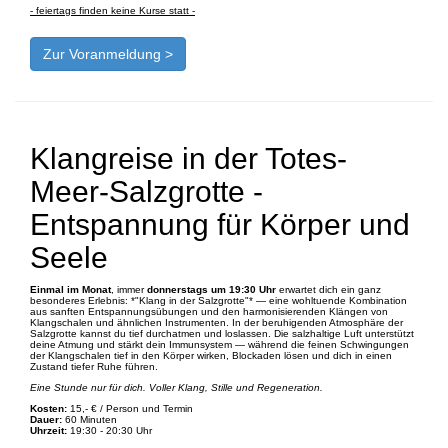
- feiertags finden keine Kurse statt -
Zur Voranmeldung >
Klangreise in der Totes-
Meer-Salzgrotte -
Entspannung für Körper und
Seele
Einmal im Monat
, immer
donnerstags um 19:30 Uhr
erwartet dich ein ganz
besonderes Erlebnis: *"Klang in der Salzgrotte"* — eine wohltuende Kombination
aus sanften Entspannungsübungen und den harmonisierenden Klängen von
Klangschalen und ähnlichen Instrumenten. In der beruhigenden Atmosphäre der
Salzgrotte kannst du tief durchatmen und loslassen. Die salzhaltige Luft unterstützt
deine Atmung und stärkt dein Immunsystem — während die feinen Schwingungen
der Klangschalen tief in den Körper wirken, Blockaden lösen und dich in einen
Zustand tiefer Ruhe führen.
Eine Stunde nur für dich. Voller Klang, Stille und Regeneration.
Kosten:
15,- € / Person und Termin
Dauer:
60 Minuten
Uhrzeit:
19:30 - 20:30 Uhr