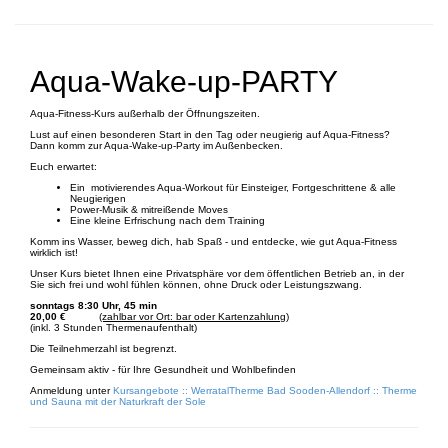
Aqua-Wake-up-PARTY
Aqua-Fitness-Kurs außerhalb der Öffnungszeiten.
Lust auf einen besonderen Start in den Tag oder neugierig auf Aqua-Fitness?
Dann komm zur Aqua-Wake-up-Party im Außenbecken.
Euch erwartet:
Ein motivierendes Aqua-Workout für Einsteiger, Fortgeschrittene & alle
Neugierigen
Power-Musik & mitreißende Moves
Eine kleine Erfrischung nach dem Training
Komm ins Wasser, beweg dich, hab Spaß - und entdecke, wie gut Aqua-Fitness
wirklich ist!
Unser Kurs bietet Ihnen eine Privatsphäre vor dem öffentlichen Betrieb an, in der
Sie sich frei und wohl fühlen können, ohne Druck oder Leistungszwang.
sonntags 8:30 Uhr, 45 min
20
,00 €
(zahlbar vor Ort: bar oder Kartenzahlung)
(inkl. 3 Stunden Thermenaufenthalt)
Die Teilnehmerzahl ist begrenzt.
Gemeinsam aktiv - für Ihre Gesundheit und Wohlbefinden
Anmeldung unter
Kursangebote :: WerratalTherme Bad Sooden-Allendorf :: Therme
und Sauna mit der Naturkraft der Sole