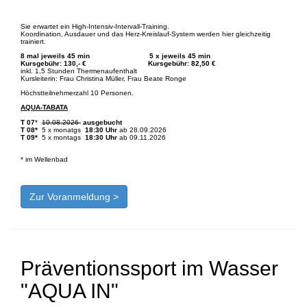
Sie erwartet ein High-Intensiv-Intervall-Training.
Koordination, Ausdauer und das Herz-Kreislauf-System werden hier gleichzeitig
trainiert.
8 mal jeweils 45 min 5 x jeweils 45 min
Kursgebühr: 130,- €
Kursgebühr: 82,50 €
inkl. 1,5 Stunden Thermenaufenthalt
Kursleiterin: Frau Christina Müller, Frau Beate Ronge
Höchstteilnehmerzahl 10 Personen.
AQUA-TABATA
T 07
*
10.08.2026
ausgebucht
T 08*
5 x monatgs
18:30 Uhr
ab 28.09.2026
T 09*
5 x montags
18:30 Uhr
ab 09.11.2026
* im Wellenbad
Zur Voranmeldung >
Präventionssport im Wasser
"AQUA IN"