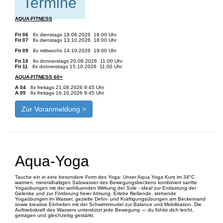
Termine
AQUA-FITNESS
Fit 06
8x dienstags 18.08.2026 18:00 Uhr
Fit 07
8x dienstags 13.10.2026
18:00 Uhr
Fit 09
8x mittwochs 14.10.2026
19:00 Uhr
Fit 10
8x donnerstags 20.08.2026
11:00 Uhr
Fit 11
8x donnerstags 15.10.2026 11:00 Uhr
AQUA-FITNESS 60+
A 04
8x freitags 21.08.2026 9:45 Uhr
A 05
8x freitags 16.10.2026 9:45 Uhr
Zur Voranmeldung >
Aqua-Yoga
Tauche ein in eine besondere Form des Yoga: Unser Aqua Yoga Kurs im 34°C
warmen, mineralhaltigen Salzwasser des Bewegungsbeckens kombiniert sanfte
Yogaübungen mit der wohltuenden Wirkung der Sole - ideal zur Entlastung der
Gelenke und zur Förderung freier Atmung. Erlebe fließende, stehende
Yogaübungen im Wasser, gezielte Dehn- und Kräftigungsübungen am Beckenrand
sowie kreative Einheiten mit der Schwimmnudel zur Balance und Mobilisation. Die
Auftriebskraft des Wassers unterstützt jede Bewegung — du fühlst dich leicht,
getragen und gleichzeitig gestärkt.