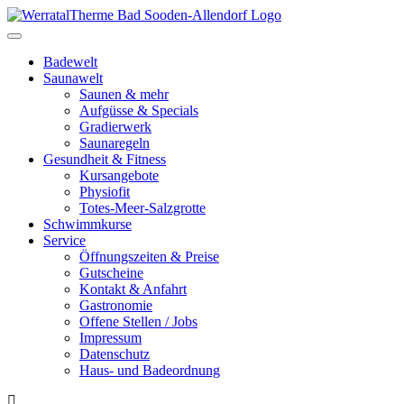
Toggle
navigation
Badewelt
Saunawelt
Saunen & mehr
Aufgüsse & Specials
Gradierwerk
Saunaregeln
Gesundheit & Fitness
Kursangebote
Physiofit
Totes-Meer-Salzgrotte
Schwimmkurse
Service
Öffnungszeiten & Preise
Gutscheine
Kontakt & Anfahrt
Gastronomie
Offene Stellen / Jobs
Impressum
Datenschutz
Haus- und Badeordnung