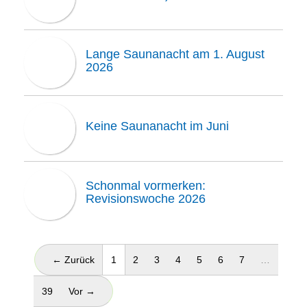
Lange Saunanacht am 1. August
2026
Keine Saunanacht im Juni
Schonmal vormerken:
Revisionswoche 2026
(aktuell)
← Zurück
1
2
3
4
5
6
7
…
39
Vor →