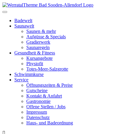
Toggle
navigation
Badewelt
Saunawelt
Saunen & mehr
Aufgüsse & Specials
Gradierwerk
Saunaregeln
Gesundheit & Fitness
Kursangebote
Physiofit
Totes-Meer-Salzgrotte
Schwimmkurse
Service
Öffnungszeiten & Preise
Gutscheine
Kontakt & Anfahrt
Gastronomie
Offene Stellen / Jobs
Impressum
Datenschutz
Haus- und Badeordnung