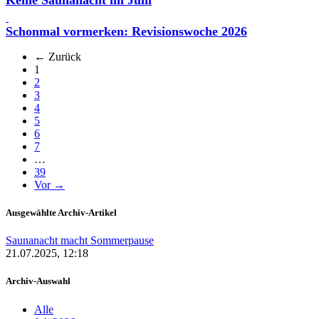
Schonmal vormerken: Revisionswoche 2026
← Zurück
(aktuell)
1
2
3
4
5
6
7
…
39
Vor →
Ausgewählte Archiv-Artikel
Saunanacht macht Sommerpause
21.07.2025, 12:18
Archiv-Auswahl
Alle