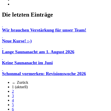
Die letzten Einträge
Wir brauchen Verstärkung für unser Team!
Neue Kurse! :-)
Lange Saunanacht am 1. August 2026
Keine Saunanacht im Juni
Schonmal vormerken: Revisionswoche 2026
← Zurück
1
(aktuell)
2
3
4
5
6