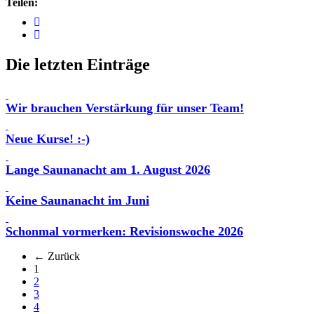
Teilen:
Die letzten Einträge
Wir brauchen Verstärkung für unser Team!
Neue Kurse! :-)
Lange Saunanacht am 1. August 2026
Keine Saunanacht im Juni
Schonmal vormerken: Revisionswoche 2026
← Zurück
(aktuell)
1
2
3
4