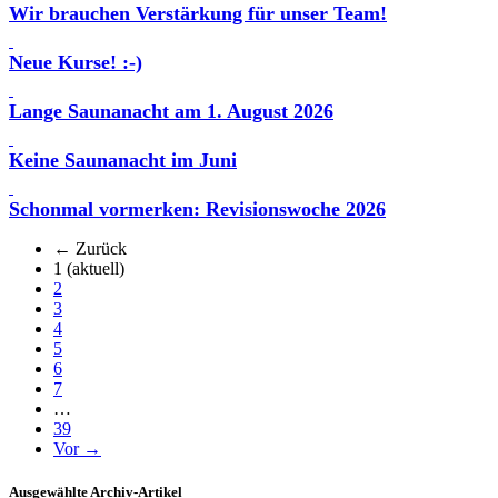
Wir brauchen Verstärkung für unser Team!
Neue Kurse! :-)
Lange Saunanacht am 1. August 2026
Keine Saunanacht im Juni
Schonmal vormerken: Revisionswoche 2026
← Zurück
1
(aktuell)
2
3
4
5
6
7
…
39
Vor →
Ausgewählte Archiv-Artikel