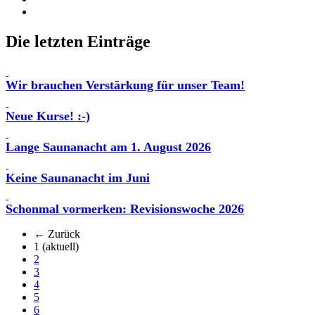
Die letzten Einträge
Wir brauchen Verstärkung für unser Team!
Neue Kurse! :-)
Lange Saunanacht am 1. August 2026
Keine Saunanacht im Juni
Schonmal vormerken: Revisionswoche 2026
← Zurück
1
(aktuell)
2
3
4
5
6