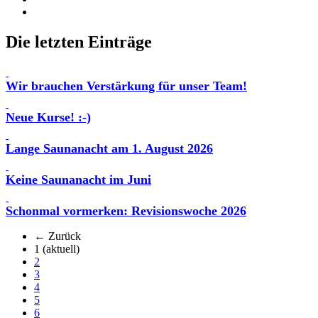
Die letzten Einträge
Wir brauchen Verstärkung für unser Team!
Neue Kurse! :-)
Lange Saunanacht am 1. August 2026
Keine Saunanacht im Juni
Schonmal vormerken: Revisionswoche 2026
← Zurück
1
(aktuell)
2
3
4
5
6