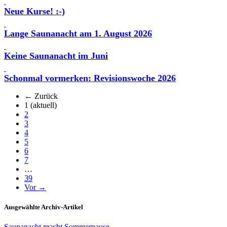
Neue Kurse! :-)
Lange Saunanacht am 1. August 2026
Keine Saunanacht im Juni
Schonmal vormerken: Revisionswoche 2026
← Zurück
1
(aktuell)
2
3
4
5
6
7
…
39
Vor →
Ausgewählte Archiv-Artikel
Saunanacht macht Sommerpause