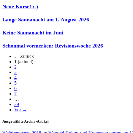
Neue Kurse! :-)
Lange Saunanacht am 1. August 2026
Keine Saunanacht im Juni
Schonmal vormerken: Revisionswoche 2026
← Zurück
1
(aktuell)
2
3
4
5
6
7
…
39
Vor →
Ausgewählte Archiv-Artikel
Weltrheumatag 2018 im Werratal Kultur- und Kongresszentrum am 1