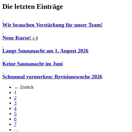
Die letzten Einträge
Wir brauchen Verstärkung für unser Team!
Neue Kurse! :-)
Lange Saunanacht am 1. August 2026
Keine Saunanacht im Juni
Schonmal vormerken: Revisionswoche 2026
← Zurück
(aktuell)
1
2
3
4
5
6
7
…