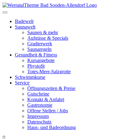
Toggle
navigation
Badewelt
Saunawelt
Saunen & mehr
Aufgüsse & Specials
Gradierwerk
Saunaregeln
Gesundheit & Fitness
Kursangebote
Physiofit
Totes-Meer-Salzgrotte
Schwimmkurse
Service
Öffnungszeiten & Preise
Gutscheine
Kontakt & Anfahrt
Gastronomie
Offene Stellen / Jobs
Impressum
Datenschutz
Haus- und Badeordnung