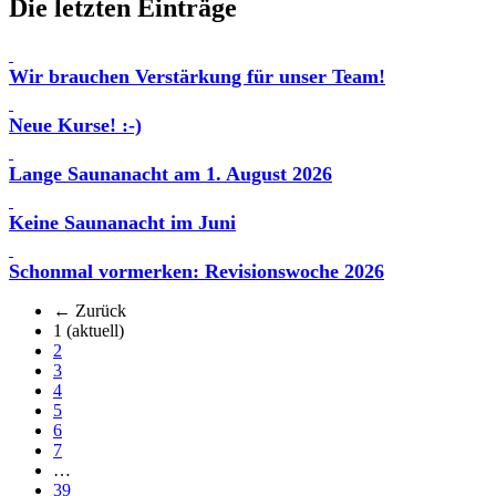
Die letzten Einträge
Wir brauchen Verstärkung für unser Team!
Neue Kurse! :-)
Lange Saunanacht am 1. August 2026
Keine Saunanacht im Juni
Schonmal vormerken: Revisionswoche 2026
← Zurück
1
(aktuell)
2
3
4
5
6
7
…
39