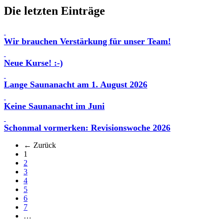
Die letzten Einträge
Wir brauchen Verstärkung für unser Team!
Neue Kurse! :-)
Lange Saunanacht am 1. August 2026
Keine Saunanacht im Juni
Schonmal vormerken: Revisionswoche 2026
← Zurück
(aktuell)
1
2
3
4
5
6
7
…