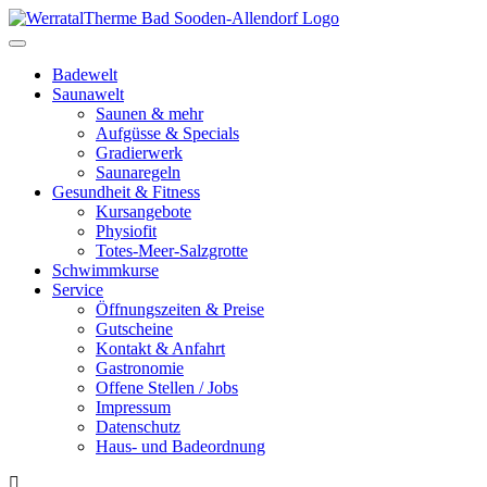
Toggle
navigation
Badewelt
Saunawelt
Saunen & mehr
Aufgüsse & Specials
Gradierwerk
Saunaregeln
Gesundheit & Fitness
Kursangebote
Physiofit
Totes-Meer-Salzgrotte
Schwimmkurse
Service
Öffnungszeiten & Preise
Gutscheine
Kontakt & Anfahrt
Gastronomie
Offene Stellen / Jobs
Impressum
Datenschutz
Haus- und Badeordnung