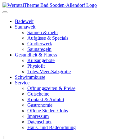
Toggle
navigation
Badewelt
Saunawelt
Saunen & mehr
Aufgüsse & Specials
Gradierwerk
Saunaregeln
Gesundheit & Fitness
Kursangebote
Physiofit
Totes-Meer-Salzgrotte
Schwimmkurse
Service
Öffnungszeiten & Preise
Gutscheine
Kontakt & Anfahrt
Gastronomie
Offene Stellen / Jobs
Impressum
Datenschutz
Haus- und Badeordnung