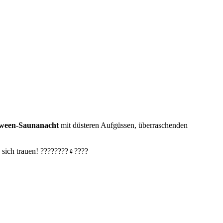
oween-Saunanacht
mit düsteren Aufgüssen, überraschenden
ich trauen! ????️????‍♀️????