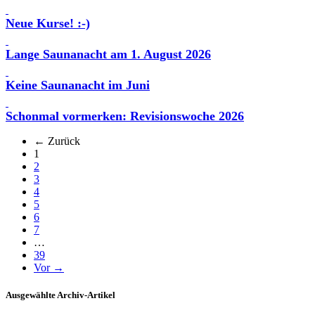
Neue Kurse! :-)
Lange Saunanacht am 1. August 2026
Keine Saunanacht im Juni
Schonmal vormerken: Revisionswoche 2026
← Zurück
(aktuell)
1
2
3
4
5
6
7
…
39
Vor →
Ausgewählte Archiv-Artikel