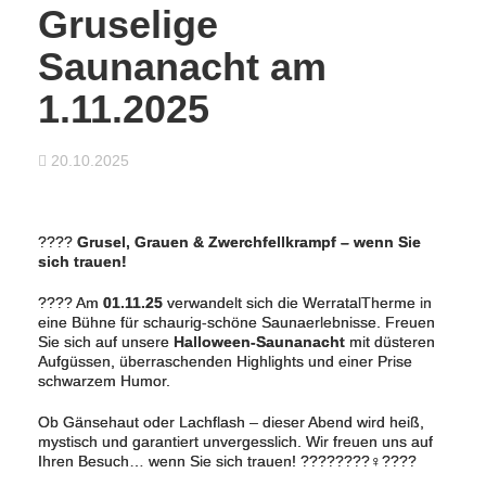
Gruselige
Saunanacht am
1.11.2025
20.10.2025
????
Grusel, Grauen & Zwerchfellkrampf – wenn Sie
sich trauen!
???? Am
01.11.25
verwandelt sich die WerratalTherme in
eine Bühne für schaurig-schöne Saunaerlebnisse. Freuen
Sie sich auf unsere
Halloween-Saunanacht
mit düsteren
Aufgüssen, überraschenden Highlights und einer Prise
schwarzem Humor.
Ob Gänsehaut oder Lachflash – dieser Abend wird heiß,
mystisch und garantiert unvergesslich. Wir freuen uns auf
Ihren Besuch… wenn Sie sich trauen! ????️????‍♀️????