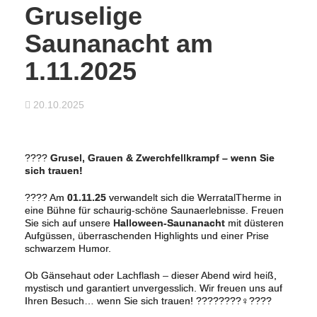
Gruselige
Saunanacht am
1.11.2025
20.10.2025
????
Grusel, Grauen & Zwerchfellkrampf – wenn Sie
sich trauen!
???? Am
01.11.25
verwandelt sich die WerratalTherme in
eine Bühne für schaurig-schöne Saunaerlebnisse. Freuen
Sie sich auf unsere
Halloween-Saunanacht
mit düsteren
Aufgüssen, überraschenden Highlights und einer Prise
schwarzem Humor.
Ob Gänsehaut oder Lachflash – dieser Abend wird heiß,
mystisch und garantiert unvergesslich. Wir freuen uns auf
Ihren Besuch… wenn Sie sich trauen! ????️????‍♀️????