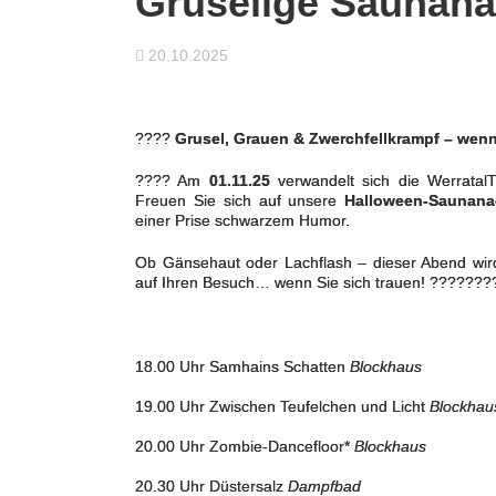
Gruselige Saunana
20.10.2025
????
Grusel, Grauen & Zwerchfellkrampf – wenn 
???? Am
01.11.25
verwandelt sich die Werratal
Freuen Sie sich auf unsere
Halloween-Saunana
einer Prise schwarzem Humor.
Ob Gänsehaut oder Lachflash – dieser Abend wird 
auf Ihren Besuch… wenn Sie sich trauen! ????️???
18.00 Uhr Samhains Schatten
Blockhaus
19.00 Uhr Zwischen Teufelchen und Licht
Blockhau
20.00 Uhr Zombie-Dancefloor*
Blockhaus
20.30 Uhr Düstersalz
Dampfbad