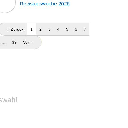
Revisionswoche 2026
(aktuell)
← Zurück
1
2
3
4
5
6
7
…
39
Vor →
swahl