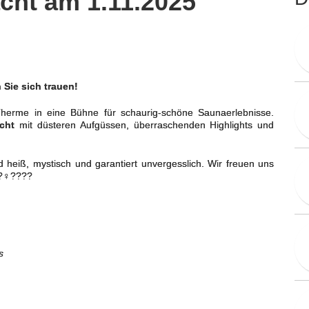
cht am 1.11.2025
Sie sich trauen!
Therme in eine Bühne für schaurig-schöne Saunaerlebnisse.
cht
mit düsteren Aufgüssen, überraschenden Highlights und
heiß, mystisch und garantiert unvergesslich. Wir freuen uns
?‍♀️????
s