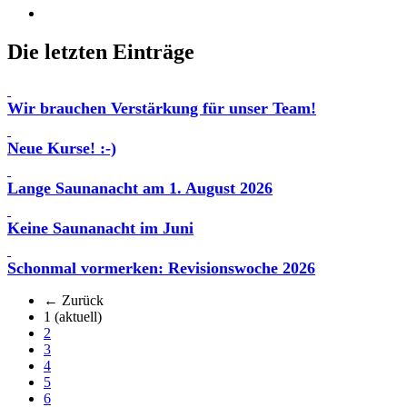
Die letzten Einträge
Wir brauchen Verstärkung für unser Team!
Neue Kurse! :-)
Lange Saunanacht am 1. August 2026
Keine Saunanacht im Juni
Schonmal vormerken: Revisionswoche 2026
← Zurück
1
(aktuell)
2
3
4
5
6