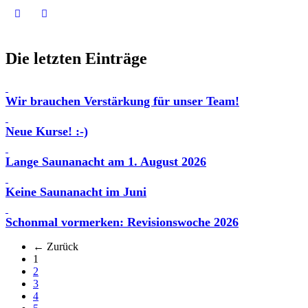
Die letzten Einträge
Wir brauchen Verstärkung für unser Team!
Neue Kurse! :-)
Lange Saunanacht am 1. August 2026
Keine Saunanacht im Juni
Schonmal vormerken: Revisionswoche 2026
← Zurück
(aktuell)
1
2
3
4