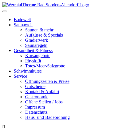
Toggle
navigation
Badewelt
Saunawelt
Saunen & mehr
Aufgüsse & Specials
Gradierwerk
Saunaregeln
Gesundheit & Fitness
Kursangebote
Physiofit
Totes-Meer-Salzgrotte
Schwimmkurse
Service
Öffnungszeiten & Preise
Gutscheine
Kontakt & Anfahrt
Gastronomie
Offene Stellen / Jobs
Impressum
Datenschutz
Haus- und Badeordnung