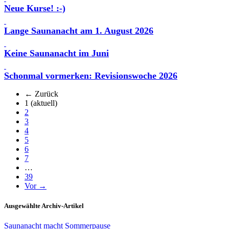
Neue Kurse! :-)
Lange Saunanacht am 1. August 2026
Keine Saunanacht im Juni
Schonmal vormerken: Revisionswoche 2026
← Zurück
1
(aktuell)
2
3
4
5
6
7
…
39
Vor →
Ausgewählte Archiv-Artikel
Saunanacht macht Sommerpause