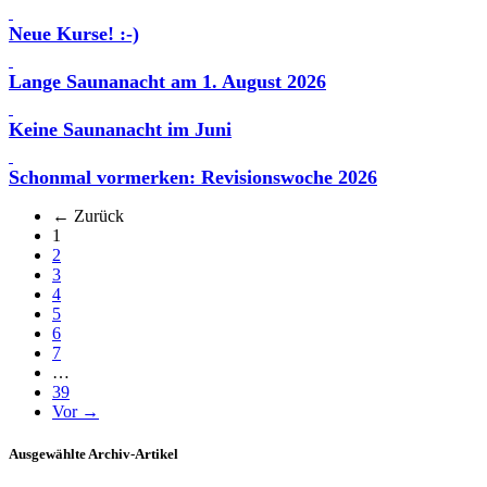
Neue Kurse! :-)
Lange Saunanacht am 1. August 2026
Keine Saunanacht im Juni
Schonmal vormerken: Revisionswoche 2026
← Zurück
(aktuell)
1
2
3
4
5
6
7
…
39
Vor →
Ausgewählte Archiv-Artikel