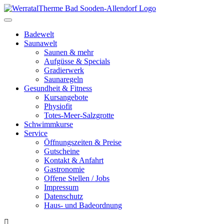
Toggle
navigation
Badewelt
Saunawelt
Saunen & mehr
Aufgüsse & Specials
Gradierwerk
Saunaregeln
Gesundheit & Fitness
Kursangebote
Physiofit
Totes-Meer-Salzgrotte
Schwimmkurse
Service
Öffnungszeiten & Preise
Gutscheine
Kontakt & Anfahrt
Gastronomie
Offene Stellen / Jobs
Impressum
Datenschutz
Haus- und Badeordnung