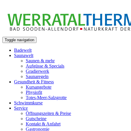
Toggle navigation
Badewelt
Saunawelt
Saunen & mehr
Aufgüsse & Specials
Gradierwerk
Saunaregeln
Gesundheit & Fitness
Kursangebote
Physiofit
Totes-Meer-Salzgrotte
Schwimmkurse
Service
Öffnungszeiten & Preise
Gutscheine
Kontakt & Anfahrt
Gastronomie