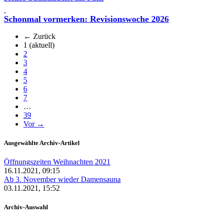
Schonmal vormerken: Revisionswoche 2026
← Zurück
1
(aktuell)
2
3
4
5
6
7
…
39
Vor →
Ausgewählte Archiv-Artikel
Öffnungszeiten Weihnachten 2021
16.11.2021, 09:15
Ab 3. November wieder Damensauna
03.11.2021, 15:52
Archiv-Auswahl