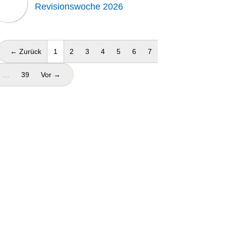
Revisionswoche 2026
(aktuell)
← Zurück
1
2
3
4
5
6
7
…
39
Vor →