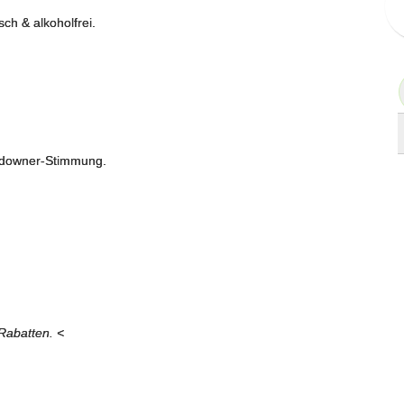
ch & alkoholfrei.
undowner‑Stimmung.
Rabatten. <