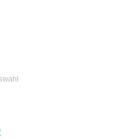
swahl
5
5