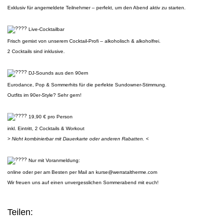
Exklusiv für angemeldete Teilnehmer – perfekt, um den Abend aktiv zu starten.
Live-Cocktailbar
Frisch gemixt von unserem Cocktail-Profi – alkoholisch & alkoholfrei.
2 Cocktails sind inklusive.
DJ-Sounds aus den 90ern
Eurodance, Pop & Sommerhits für die perfekte Sundowner‑Stimmung.
Outfits im 90er‑Style? Sehr gern!
19,90 € pro Person
inkl. Eintritt, 2 Cocktails & Workout
> Nicht kombinierbar mit Dauerkarte oder anderen Rabatten. <
Nur mit Voranmeldung:
online oder per am Besten per Mail an kurse@werrataltherme.com
Wir freuen uns auf einen unvergesslichen Sommerabend mit euch!
Teilen: