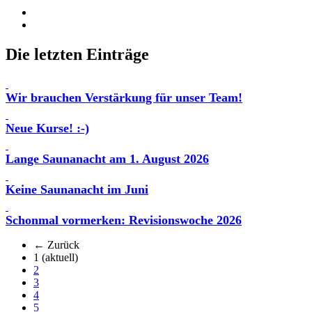
Die letzten Einträge
Wir brauchen Verstärkung für unser Team!
Neue Kurse! :-)
Lange Saunanacht am 1. August 2026
Keine Saunanacht im Juni
Schonmal vormerken: Revisionswoche 2026
← Zurück
1
(aktuell)
2
3
4
5