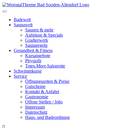
Toggle
navigation
Badewelt
Saunawelt
Saunen & mehr
Aufgüsse & Specials
Gradierwerk
Saunaregeln
Gesundheit & Fitness
Kursangebote
Physiofit
Totes-Meer-Salzgrotte
Schwimmkurse
Service
Öffnungszeiten & Preise
Gutscheine
Kontakt & Anfahrt
Gastronomie
Offene Stellen / Jobs
Impressum
Datenschutz
Haus- und Badeordnung