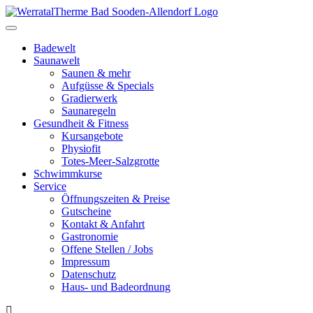
Toggle
navigation
Badewelt
Saunawelt
Saunen & mehr
Aufgüsse & Specials
Gradierwerk
Saunaregeln
Gesundheit & Fitness
Kursangebote
Physiofit
Totes-Meer-Salzgrotte
Schwimmkurse
Service
Öffnungszeiten & Preise
Gutscheine
Kontakt & Anfahrt
Gastronomie
Offene Stellen / Jobs
Impressum
Datenschutz
Haus- und Badeordnung