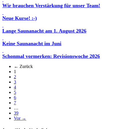
Wir brauchen Verstärkung für unser Team!
Neue Kurse! :-)
Lange Saunanacht am 1. August 2026
Keine Saunanacht im Juni
Schonmal vormerken: Revisionswoche 2026
← Zurück
(aktuell)
1
2
3
4
5
6
7
…
39
Vor →