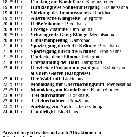
18.25 Uhr
Einklang am Kaminfeuer
Kaminzimmer
19.00 Uhr
Duftklangreise Sonnenuntergang
Kräutersauna
19.00 Uhr
Stärkung des Immunsystems
Blockhaus
19.25 Uhr
Australische Klangreise
Solegrotte
20.00 Uhr
Heiße Vitamine
Blockhaus
20.00 Uhr
Frostige Vitamine
Finn-Sauna
20.25 Uhr
Schwingende Gong-Klänge
Mentalsauna
20.30 Uhr
Cinnamonpeeling
Dampfbad
21.00 Uhr
Spaziergang durch die Kräuter
Blockhaus
21.00 Uhr
Spaziergang durch die Kräuter
Finn-Sauna
21.25 Uhr
Entdecke deine Stimme
Solegrotte
21.30 Uhr
Entspannung der Haut
Dampfbad
22.00 Uhr
Herzlicher Entspannungsaufguss
Kräutersauna
aus dem Garten (Klangreise)
22.00 Uhr
Der Wald ruft
Blockhaus
22.25 Uhr
Monoklang mit Überraschungsduft
Mentalsauna
22.25 Uhr
Monoklang am Kaminfeuer
Kaminzimmer
23.00 Uhr
Tief durchatmen
Blockhaus
23.00 Uhr
Tief durchatmen
Finn-Sauna
23.25 Uhr
Ausklang zur Nacht
Überraschung
24.00 Uhr
Candlelight
Blockhaus
Ausserdem gibt es diesmal auch Attraktionen im