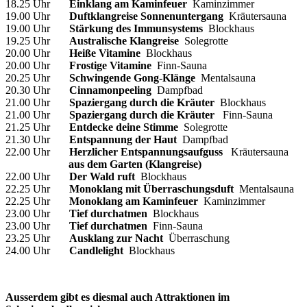
18.25 Uhr
Einklang am Kaminfeuer
Kaminzimmer
19.00 Uhr
Duftklangreise Sonnenuntergang
Kräutersauna
19.00 Uhr
Stärkung des Immunsystems
Blockhaus
19.25 Uhr
Australische Klangreise
Solegrotte
20.00 Uhr
Heiße Vitamine
Blockhaus
20.00 Uhr
Frostige Vitamine
Finn-Sauna
20.25 Uhr
Schwingende Gong-Klänge
Mentalsauna
20.30 Uhr
Cinnamonpeeling
Dampfbad
21.00 Uhr
Spaziergang durch die Kräuter
Blockhaus
21.00 Uhr
Spaziergang durch die Kräuter
Finn-Sauna
21.25 Uhr
Entdecke deine Stimme
Solegrotte
21.30 Uhr
Entspannung der Haut
Dampfbad
22.00 Uhr
Herzlicher Entspannungsaufguss
Kräutersauna
aus dem Garten (Klangreise)
22.00 Uhr
Der Wald ruft
Blockhaus
22.25 Uhr
Monoklang mit Überraschungsduft
Mentalsauna
22.25 Uhr
Monoklang am Kaminfeuer
Kaminzimmer
23.00 Uhr
Tief durchatmen
Blockhaus
23.00 Uhr
Tief durchatmen
Finn-Sauna
23.25 Uhr
Ausklang zur Nacht
Überraschung
24.00 Uhr
Candlelight
Blockhaus
Ausserdem gibt es diesmal auch Attraktionen im