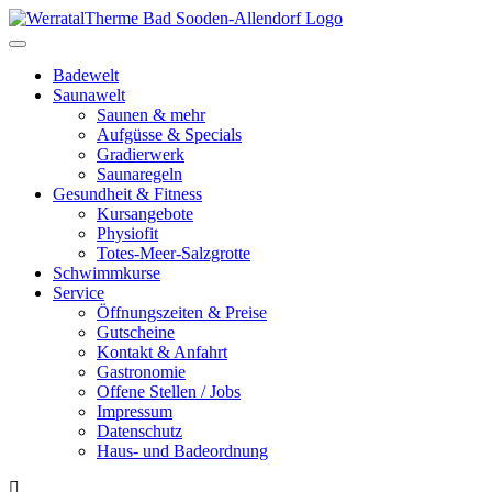
Toggle
navigation
Badewelt
Saunawelt
Saunen & mehr
Aufgüsse & Specials
Gradierwerk
Saunaregeln
Gesundheit & Fitness
Kursangebote
Physiofit
Totes-Meer-Salzgrotte
Schwimmkurse
Service
Öffnungszeiten & Preise
Gutscheine
Kontakt & Anfahrt
Gastronomie
Offene Stellen / Jobs
Impressum
Datenschutz
Haus- und Badeordnung