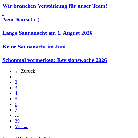
Wir brauchen Verstärkung für unser Team!
Neue Kurse! :-)
Lange Saunanacht am 1. August 2026
Keine Saunanacht im Juni
Schonmal vormerken: Revisionswoche 2026
← Zurück
(aktuell)
1
2
3
4
5
6
7
…
39
Vor →