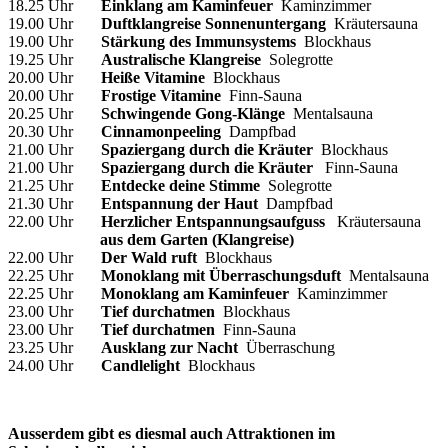
18.25 Uhr
Einklang am Kaminfeuer
Kaminzimmer
19.00 Uhr
Duftklangreise Sonnenuntergang
Kräutersauna
19.00 Uhr
Stärkung des Immunsystems
Blockhaus
19.25 Uhr
Australische Klangreise
Solegrotte
20.00 Uhr
Heiße Vitamine
Blockhaus
20.00 Uhr
Frostige Vitamine
Finn-Sauna
20.25 Uhr
Schwingende Gong-Klänge
Mentalsauna
20.30 Uhr
Cinnamonpeeling
Dampfbad
21.00 Uhr
Spaziergang durch die Kräuter
Blockhaus
21.00 Uhr
Spaziergang durch die Kräuter
Finn-Sauna
21.25 Uhr
Entdecke deine Stimme
Solegrotte
21.30 Uhr
Entspannung der Haut
Dampfbad
22.00 Uhr
Herzlicher Entspannungsaufguss
Kräutersauna
aus dem Garten (Klangreise)
22.00 Uhr
Der Wald ruft
Blockhaus
22.25 Uhr
Monoklang mit Überraschungsduft
Mentalsauna
22.25 Uhr
Monoklang am Kaminfeuer
Kaminzimmer
23.00 Uhr
Tief durchatmen
Blockhaus
23.00 Uhr
Tief durchatmen
Finn-Sauna
23.25 Uhr
Ausklang zur Nacht
Überraschung
24.00 Uhr
Candlelight
Blockhaus
Ausserdem gibt es diesmal auch Attraktionen im