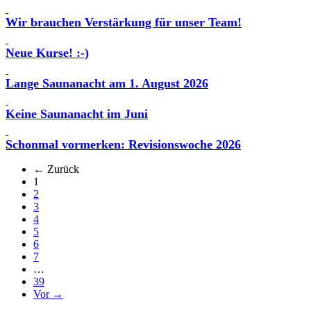
Wir brauchen Verstärkung für unser Team!
Neue Kurse! :-)
Lange Saunanacht am 1. August 2026
Keine Saunanacht im Juni
Schonmal vormerken: Revisionswoche 2026
← Zurück
(aktuell)
1
2
3
4
5
6
7
…
39
Vor →