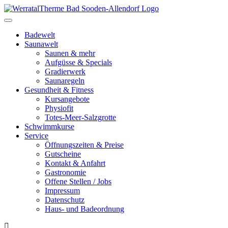
Toggle
navigation
Badewelt
Saunawelt
Saunen & mehr
Aufgüsse & Specials
Gradierwerk
Saunaregeln
Gesundheit & Fitness
Kursangebote
Physiofit
Totes-Meer-Salzgrotte
Schwimmkurse
Service
Öffnungszeiten & Preise
Gutscheine
Kontakt & Anfahrt
Gastronomie
Offene Stellen / Jobs
Impressum
Datenschutz
Haus- und Badeordnung