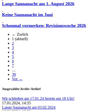
Lange Saunanacht am 1. August 2026
Keine Saunanacht im Juni
Schonmal vormerken: Revisionswoche 2026
← Zurück
1
(aktuell)
2
3
4
5
6
7
…
39
Vor →
Ausgewählte Archiv-Artikel
Wir schließen am 17.01.24 bereits um 18 Uhr!
17.01.2024, 14:35
Lange Saunanacht am 03.02.2024