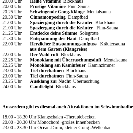
20.00 Uhr
Heiße Vitamine
Blockhaus
20.00 Uhr
Frostige Vitamine
Finn-Sauna
20.25 Uhr
Schwingende Gong-Klänge
Mentalsauna
20.30 Uhr
Cinnamonpeeling
Dampfbad
21.00 Uhr
Spaziergang durch die Kräuter
Blockhaus
21.00 Uhr
Spaziergang durch die Kräuter
Finn-Sauna
21.25 Uhr
Entdecke deine Stimme
Solegrotte
21.30 Uhr
Entspannung der Haut
Dampfbad
22.00 Uhr
Herzlicher Entspannungsaufguss
Kräutersauna
aus dem Garten (Klangreise)
22.00 Uhr
Der Wald ruft
Blockhaus
22.25 Uhr
Monoklang mit Überraschungsduft
Mentalsauna
22.25 Uhr
Monoklang am Kaminfeuer
Kaminzimmer
23.00 Uhr
Tief durchatmen
Blockhaus
23.00 Uhr
Tief durchatmen
Finn-Sauna
23.25 Uhr
Ausklang zur Nacht
Überraschung
24.00 Uhr
Candlelight
Blockhaus
Ausserdem gibt es diesmal auch Attraktionen im Schwimmbadbe
18.00 - 18.30 Uhr Klangschalen -Therapiebecken
20.00 - 20.30 Uhr Monochord -großes Innenbecken
23.00 - 23.30 Uhr Ocean-Drum, kleiner Gong -Wellenbad