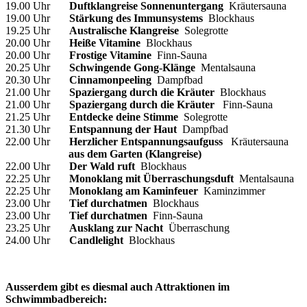
19.00 Uhr
Duftklangreise Sonnenuntergang
Kräutersauna
19.00 Uhr
Stärkung des Immunsystems
Blockhaus
19.25 Uhr
Australische Klangreise
Solegrotte
20.00 Uhr
Heiße Vitamine
Blockhaus
20.00 Uhr
Frostige Vitamine
Finn-Sauna
20.25 Uhr
Schwingende Gong-Klänge
Mentalsauna
20.30 Uhr
Cinnamonpeeling
Dampfbad
21.00 Uhr
Spaziergang durch die Kräuter
Blockhaus
21.00 Uhr
Spaziergang durch die Kräuter
Finn-Sauna
21.25 Uhr
Entdecke deine Stimme
Solegrotte
21.30 Uhr
Entspannung der Haut
Dampfbad
22.00 Uhr
Herzlicher Entspannungsaufguss
Kräutersauna
aus dem Garten (Klangreise)
22.00 Uhr
Der Wald ruft
Blockhaus
22.25 Uhr
Monoklang mit Überraschungsduft
Mentalsauna
22.25 Uhr
Monoklang am Kaminfeuer
Kaminzimmer
23.00 Uhr
Tief durchatmen
Blockhaus
23.00 Uhr
Tief durchatmen
Finn-Sauna
23.25 Uhr
Ausklang zur Nacht
Überraschung
24.00 Uhr
Candlelight
Blockhaus
Ausserdem gibt es diesmal auch Attraktionen im
Schwimmbadbereich: