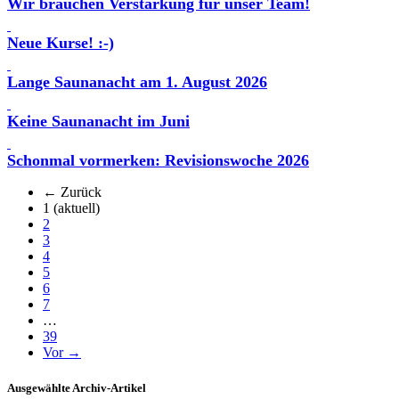
Wir brauchen Verstärkung für unser Team!
Neue Kurse! :-)
Lange Saunanacht am 1. August 2026
Keine Saunanacht im Juni
Schonmal vormerken: Revisionswoche 2026
← Zurück
1
(aktuell)
2
3
4
5
6
7
…
39
Vor →
Ausgewählte Archiv-Artikel