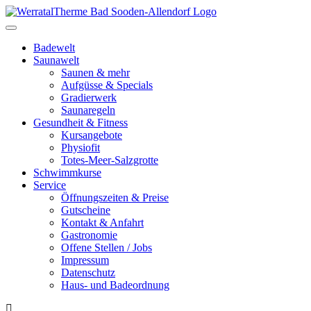
Toggle
navigation
Badewelt
Saunawelt
Saunen & mehr
Aufgüsse & Specials
Gradierwerk
Saunaregeln
Gesundheit & Fitness
Kursangebote
Physiofit
Totes-Meer-Salzgrotte
Schwimmkurse
Service
Öffnungszeiten & Preise
Gutscheine
Kontakt & Anfahrt
Gastronomie
Offene Stellen / Jobs
Impressum
Datenschutz
Haus- und Badeordnung