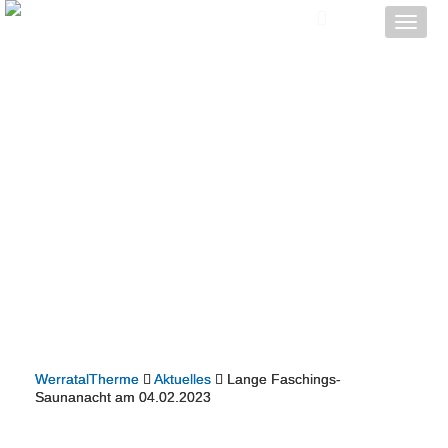
Toggle
naviga
WerratalTherme
Aktuelles
Lange Faschings-
Saunanacht am 04.02.2023