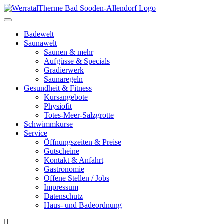
Toggle
navigation
Badewelt
Saunawelt
Saunen & mehr
Aufgüsse & Specials
Gradierwerk
Saunaregeln
Gesundheit & Fitness
Kursangebote
Physiofit
Totes-Meer-Salzgrotte
Schwimmkurse
Service
Öffnungszeiten & Preise
Gutscheine
Kontakt & Anfahrt
Gastronomie
Offene Stellen / Jobs
Impressum
Datenschutz
Haus- und Badeordnung