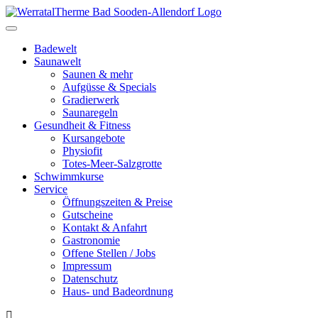
Toggle
navigation
Badewelt
Saunawelt
Saunen & mehr
Aufgüsse & Specials
Gradierwerk
Saunaregeln
Gesundheit & Fitness
Kursangebote
Physiofit
Totes-Meer-Salzgrotte
Schwimmkurse
Service
Öffnungszeiten & Preise
Gutscheine
Kontakt & Anfahrt
Gastronomie
Offene Stellen / Jobs
Impressum
Datenschutz
Haus- und Badeordnung