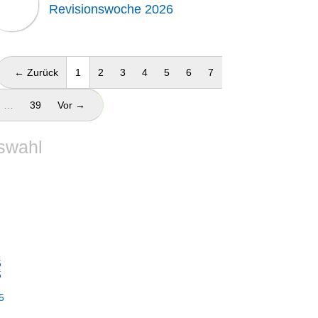
Revisionswoche 2026
(aktuell)
← Zurück
1
2
3
4
5
6
7
…
39
Vor →
swahl
5
5
5