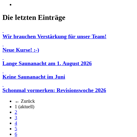
Die letzten Einträge
Wir brauchen Verstärkung für unser Team!
Neue Kurse! :-)
Lange Saunanacht am 1. August 2026
Keine Saunanacht im Juni
Schonmal vormerken: Revisionswoche 2026
← Zurück
1
(aktuell)
2
3
4
5
6