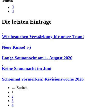
Teilen:
Die letzten Einträge
Wir brauchen Verstärkung für unser Team!
Neue Kurse! :-)
Lange Saunanacht am 1. August 2026
Keine Saunanacht im Juni
Schonmal vormerken: Revisionswoche 2026
← Zurück
(aktuell)
1
2
3
4