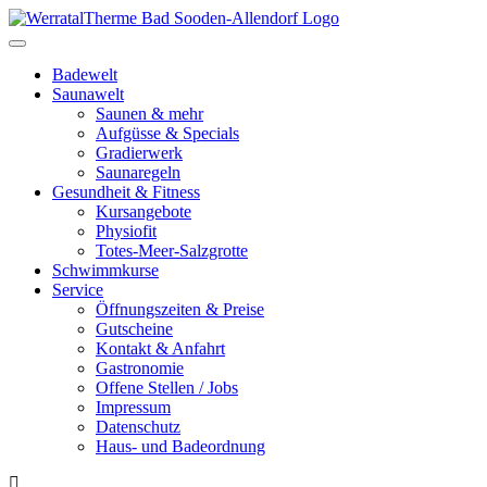
Toggle
navigation
Badewelt
Saunawelt
Saunen & mehr
Aufgüsse & Specials
Gradierwerk
Saunaregeln
Gesundheit & Fitness
Kursangebote
Physiofit
Totes-Meer-Salzgrotte
Schwimmkurse
Service
Öffnungszeiten & Preise
Gutscheine
Kontakt & Anfahrt
Gastronomie
Offene Stellen / Jobs
Impressum
Datenschutz
Haus- und Badeordnung