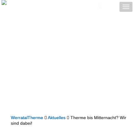
Toggle
naviga
WerratalTherme
Aktuelles
Therme bis Mitternacht? Wir
sind dabei!