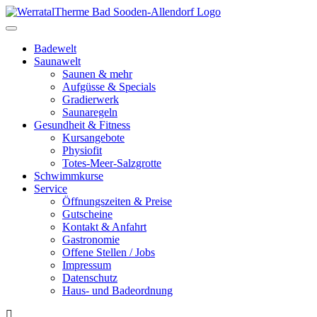
Toggle
navigation
Badewelt
Saunawelt
Saunen & mehr
Aufgüsse & Specials
Gradierwerk
Saunaregeln
Gesundheit & Fitness
Kursangebote
Physiofit
Totes-Meer-Salzgrotte
Schwimmkurse
Service
Öffnungszeiten & Preise
Gutscheine
Kontakt & Anfahrt
Gastronomie
Offene Stellen / Jobs
Impressum
Datenschutz
Haus- und Badeordnung