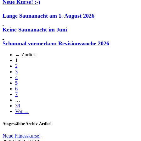
Neue Kurse! :-)
Lange Saunanacht am 1. August 2026
Keine Saunanacht im Juni
Schonmal vormerken: Revisionswoche 2026
← Zurück
(aktuell)
1
2
3
4
5
6
7
…
39
Vor →
Ausgewählte Archiv-Artikel
Neue Fitnesskurse!