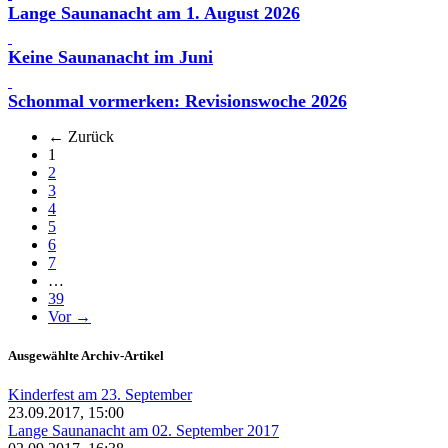
Lange Saunanacht am 1. August 2026
Keine Saunanacht im Juni
Schonmal vormerken: Revisionswoche 2026
← Zurück
(aktuell)
1
2
3
4
5
6
7
…
39
Vor →
Ausgewählte Archiv-Artikel
Kinderfest am 23. September
23.09.2017, 15:00
Lange Saunanacht am 02. September 2017