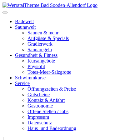
Toggle
navigation
Badewelt
Saunawelt
Saunen & mehr
Aufgüsse & Specials
Gradierwerk
Saunaregeln
Gesundheit & Fitness
Kursangebote
Physiofit
Totes-Meer-Salzgrotte
Schwimmkurse
Service
Öffnungszeiten & Preise
Gutscheine
Kontakt & Anfahrt
Gastronomie
Offene Stellen / Jobs
Impressum
Datenschutz
Haus- und Badeordnung