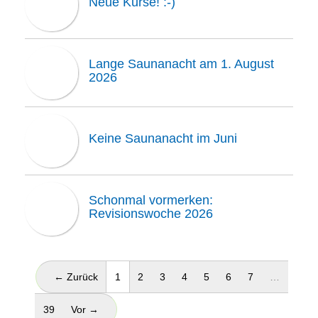
Neue Kurse! :-)
Lange Saunanacht am 1. August
2026
Keine Saunanacht im Juni
Schonmal vormerken:
Revisionswoche 2026
(aktuell)
← Zurück
1
2
3
4
5
6
7
…
39
Vor →