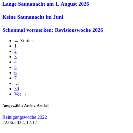
Lange Saunanacht am 1. August 2026
Keine Saunanacht im Juni
Schonmal vormerken: Revisionswoche 2026
← Zurück
(aktuell)
1
2
3
4
5
6
7
…
39
Vor →
Ausgewählte Archiv-Artikel
Reinigungswoche 2022
22.06.2022, 12:12