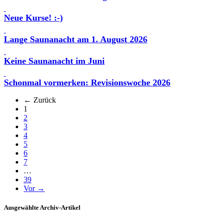
Neue Kurse! :-)
Lange Saunanacht am 1. August 2026
Keine Saunanacht im Juni
Schonmal vormerken: Revisionswoche 2026
← Zurück
(aktuell)
1
2
3
4
5
6
7
…
39
Vor →
Ausgewählte Archiv-Artikel