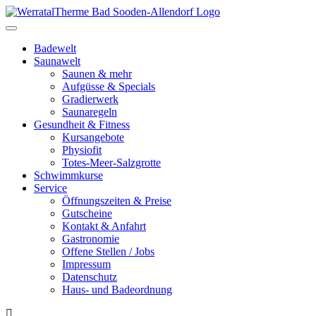
Toggle
navigation
Badewelt
Saunawelt
Saunen & mehr
Aufgüsse & Specials
Gradierwerk
Saunaregeln
Gesundheit & Fitness
Kursangebote
Physiofit
Totes-Meer-Salzgrotte
Schwimmkurse
Service
Öffnungszeiten & Preise
Gutscheine
Kontakt & Anfahrt
Gastronomie
Offene Stellen / Jobs
Impressum
Datenschutz
Haus- und Badeordnung