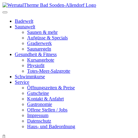
Toggle
navigation
Badewelt
Saunawelt
Saunen & mehr
Aufgüsse & Specials
Gradierwerk
Saunaregeln
Gesundheit & Fitness
Kursangebote
Physiofit
Totes-Meer-Salzgrotte
Schwimmkurse
Service
Öffnungszeiten & Preise
Gutscheine
Kontakt & Anfahrt
Gastronomie
Offene Stellen / Jobs
Impressum
Datenschutz
Haus- und Badeordnung