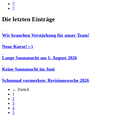
Die letzten Einträge
Wir brauchen Verstärkung für unser Team!
Neue Kurse! :-)
Lange Saunanacht am 1. August 2026
Keine Saunanacht im Juni
Schonmal vormerken: Revisionswoche 2026
← Zurück
(aktuell)
1
2
3
4
5