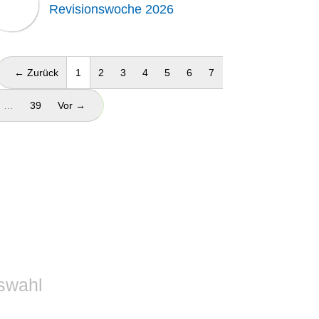
Revisionswoche 2026
(aktuell)
← Zurück
1
2
3
4
5
6
7
…
39
Vor →
swahl