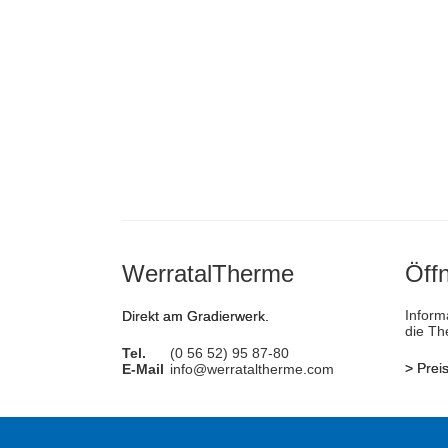
WerratalTherme
Öff
Inform
Direkt am Gradierwerk.
die Th
Tel.
(0 56 52) 95 87-80
>
Prei
E-Mail
info@werrataltherme.com